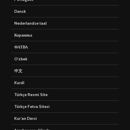
Dansk
Nederlandse taal
Кораника
ФАТВА
O’zbek
中文
Kurdî
Türkçe Resmi Site
Türkçe Fetva Sitesi
Kur’an Dersi