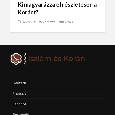
Ki magyarázza el részletesen a
Koránt?
13/12/2020
74 views
1788 views
Deutsch
Français
Español
Português