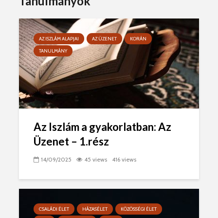
Tanulmányok
AZ ISZLÁM ALAPJAI
AZ ÜZENET
KORÁN
TANULMÁNY
Az Iszlám a gyakorlatban: Az
Üzenet – 1.rész
14/09/2025
45 views
416 views
CSALÁDI ÉLET
HÁZASÉLET
KÖZÖSSÉGI ÉLET