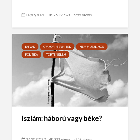
07/12/2020
253 views
2295 views
FATVÁK
GYAKORI-TÉVHITEK
NEM MUSZLIMOK
POLITIKA
TÖRTÉNELEM
Iszlám: háború vagy béke?
24/10/2020
223 views
4257 views