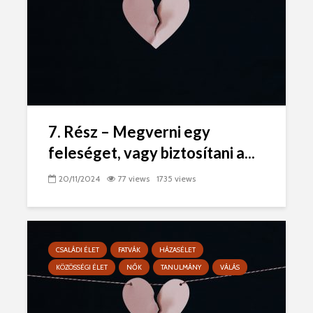
7. Rész – Megverni egy
feleséget, vagy biztosítani a...
20/11/2024
77 views
1735 views
CSALÁDI ÉLET
FATVÁK
HÁZASÉLET
KÖZÖSSÉGI ÉLET
NŐK
TANULMÁNY
VÁLÁS