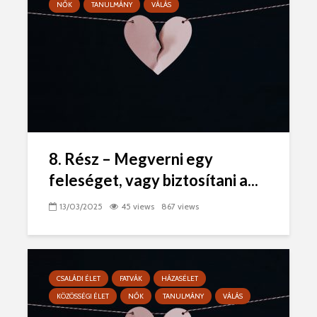
NŐK
TANULMÁNY
VÁLÁS
8. Rész – Megverni egy
feleséget, vagy biztosítani a...
13/03/2025
45 views
867 views
CSALÁDI ÉLET
FATVÁK
HÁZASÉLET
KÖZÖSSÉGI ÉLET
NŐK
TANULMÁNY
VÁLÁS