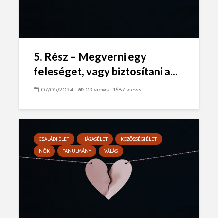
5. Rész – Megverni egy
feleséget, vagy biztosítani a...
07/05/2024
113 views
1687 views
CSALÁDI ÉLET
HÁZASÉLET
KÖZÖSSÉGI ÉLET
NŐK
TANULMÁNY
VÁLÁS