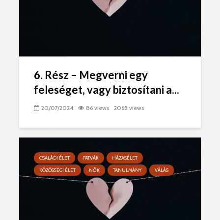
6. Rész – Megverni egy
feleséget, vagy biztosítani a...
20/07/2024
86 views
2065 views
CSALÁDI ÉLET
FATVÁK
HÁZASÉLET
KÖZÖSSÉGI ÉLET
NŐK
TANULMÁNY
VÁLÁS