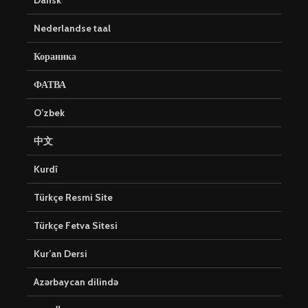
Dansk
Nederlandse taal
Кораника
ФАТВА
O’zbek
中文
Kurdî
Türkçe Resmi Site
Türkçe Fetva Sitesi
Kur’an Dersi
Azərbaycan dilində