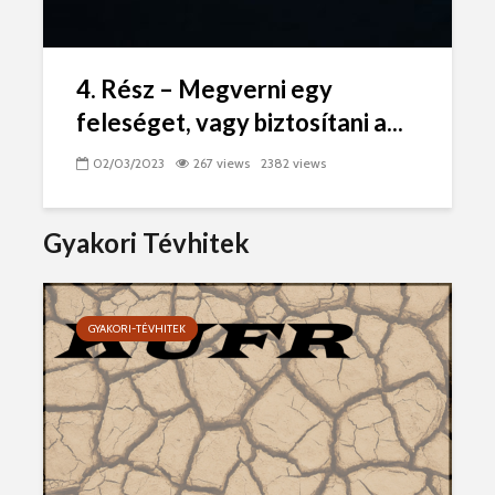
4. Rész – Megverni egy
feleséget, vagy biztosítani a...
02/03/2023
267 views
2382 views
Gyakori Tévhitek
GYAKORI-TÉVHITEK