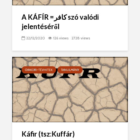
A KÁFÍR =كافر‎ szó valódi
jelentéséről
22/12/2020
126 views
2728 views
GYAKORI-TÉVHITEK
TANULMÁNY
Káfir (tsz:Kuffár)