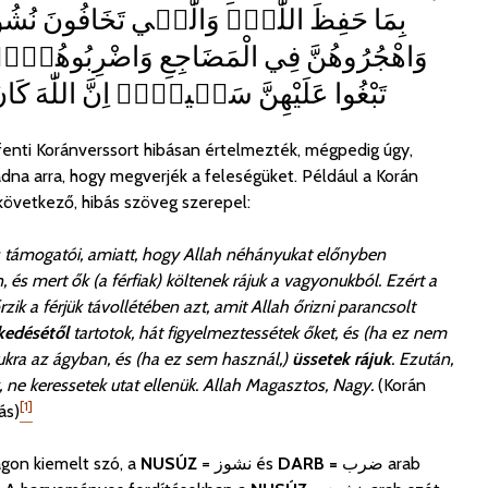
بِمَا حَفِظَ اللّٰهُۜ وَالّٰت۪ي تَخَافُونَ نُشُوز
وَاهْجُرُوهُنَّ فِي الْمَضَاجِعِ وَاضْرِبُوهُنَّۚ فَ
تَبْغُوا عَلَيْهِنَّ سَب۪يلًاۜ اِنَّ اللّٰهَ كَانَ
 fenti Koránverssort hibásan értelmezték, mégpedig úgy,
adna arra, hogy megverjék a feleségüket.
Például a Korán
következő, hibás szöveg szerepel:
és támogatói, amiatt, hogy Allah néhányukat előnyben
és mert ők (a férfiak) költenek rájuk a vagyonukból. Ezért a
ik a férjük távollétében azt, amit Allah őrizni parancsolt
lkedésétől
tartotok, hát figyelmeztessétek őket, és (ha ez nem
ukra az ágyban, és (ha ez sem használ,)
üssetek rájuk
. Ezután,
ne keressetek utat ellenük. Allah Magasztos, Nagy.
(Korán
[1]
ás)
agon kiemelt szó, a
NUSÚZ
= نشوز
és
DARB =
ضرب
arab