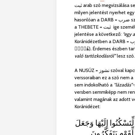
ثبت arab szó megvizsálása 
milyen jelentést nyerhet egy a
hasonlóan a
DARB = ضرب
s
a THEBETE = ثبت
ige szemé
jelentése a következő:
“
egy a
Koránidézetben a
D
هُنَّۚ)
.
Érdemes észben tarta
való tartózkodásról”
lesz szó.
A
NUSÚZ = نشوز
szóval kapcs
verssoraiban ez a szó nem a
sem indokolható a
“
lázadás”
-
versben semmiképp nem ren
valamint magának az adott v
Koránidézet:
ِتَسْكُنُوا إِلَيْهَا وَجَعَلَ
ِّقَوْمٍ يَتَفَكَّرُونَ