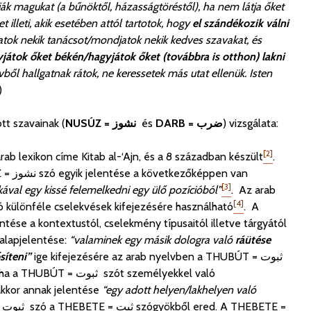
rtják magukat (a bűnöktől, házasságtöréstől), ha nem látja őket
 illeti, akik esetében attól
tartotok, hogy
el szándékozik válni
jatok nekik tanácsot/mondjatok nekik kedves szavakat, és
yjátok őket békén/hagyjátok őket
(továbbra is otthon)
lakni
ből hallgatnak rátok, ne keressetek más utat ellenük. Isten
)
ott szavainak (
NUSÚZ = نشوز
és
DARB = ضرب
) vizsgálata:
[2]
ab lexikon címe Kitab al-‘Ajn, és a 8 században készült
.
NUSÚZ = نشوز
szó egyik jelentése a következőképpen van
[3]
ával egy kissé felemelkedni egy ülő pozícióból”
.
Az arab
[4]
 különféle cselekvések kifejezésére használható
. A
entése a kontextustól, cselekmény típusaitól illetve tárgyától
alapjelentése:
“
valaminek egy másik dologra való
ráütése
síteni”
ige kifejezésére az arab nyelvben a
THUBÚT = ثبوت
ثب szót személyekkel való
akkor annak jelentése
“
egy adott helyen/lakhelyen való
 =