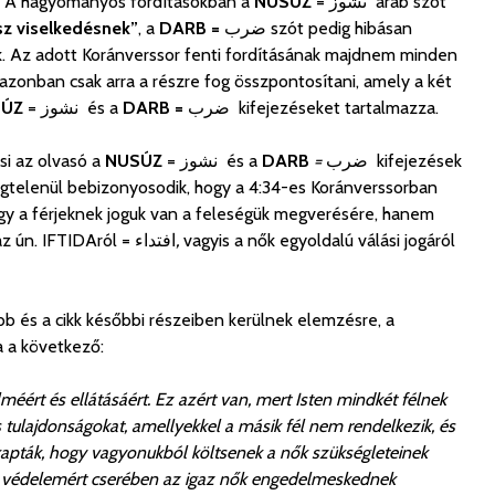
A hagyományos fordításokban a
NUSÚZ
= نشوز
arab szót
sz viselkedésnek”
, a
DARB =
ضرب
szót pedig hibásan
ák. Az adott Koránverssor fenti fordításának majdnem minden
 azonban csak arra a részre fog összpontosítani, amely a két
SÚZ
= نشوز
és a
DARB =
ضرب
kifejezéseket tartalmazza.
i az olvasó a
NUSÚZ
= نشوز
és a
DARB
=
ضرب
kifejezések
ségtelenül bebizonyosodik, hogy a 4:34-es Koránverssorban
ogy a férjeknek joguk van a feleségük megverésére, hanem
ezzel teljesen ellenkezőleg az ún. IFTIDAról = افتداء
,
vagyis a nők egyoldalú válási jogáról
bb és a cikk későbbi részeiben kerülnek elemzésre, a
a a következő:
lméért és ellátásáért. Ez azért van, mert Isten mindkét félnek
tulajdonságokat, amellyekkel a másik fél nem rendelkezik, és
l kapták, hogy vagyonukból költsenek a nők szükségleteinek
őírt védelemért cserében az igaz nők engedelmeskednek