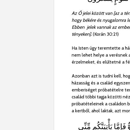
Az Ő jelei között van [az a té
hogy békére és nyugalomra lelj
Ebben jelek vannak az ember
tényeken].
(Korán 30:21)
Ha Isten úgy teremtette a há
nem lehet helye a verésnek 
érzelmeket, és elültetné a fé
Azonban azt is tudni kell, ho
házasság és a család egyszerr
emberiséget próbatételre ter
család többi tagja közötti n
próbatételeinek a családon b
a kertből, ahol laktak, azt mo
ِمَّا يَأْتِيَنَّكُم مِّنِّي