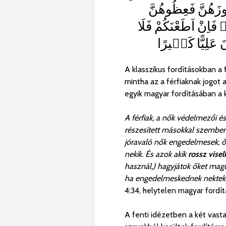
َهُنَّ فَعِظُوهُنَّ
اِنْ اَطَعْنَكُمْ فَلَا
 عَلِيًّا كَب۪يرًا
A klasszikus fordításokban a
mintha az a férfiaknak jogot 
egyik magyar fordításában a 
A férfiak, a nők védelmezői 
részesített másokkal szemben, 
jóravaló nők engedelmesek, őrz
nekik. És azok akik
rossz vise
használ,) hagyjátok őket mag
ha engedelmeskednek nektek, 
4:34, helytelen magyar fordít
A fenti idézetben a két vast