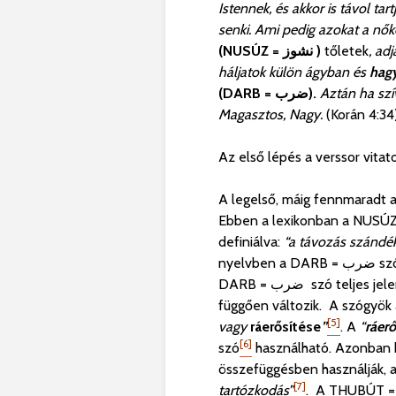
Istennek, és akkor is távol ta
senki.
Ami pedig azokat a nőket
(NUSÚZ = نشوز )
tőletek
, ad
háljatok külön ágyban és
hag
(DARB = ضرب).
Aztán ha szív
Magasztos, Nagy.
(Korán 4:34
Az első lépés a verssor vitat
A legelső, máig fennmaradt ar
Ebben a lexikonban a
definiálva:
“
a távozás szándék
nyelvben a
DARB = ضرب
szó
DARB = ضرب
szó teljes jel
függően változik. A szógyök 
[5]
vagy
ráerősítése
”
. A
“
ráerő
[6]
szó
használható. Azonban ha a THUBÚT = وت
összefüggésben használják, 
[7]
tartózkodás”
. A THUBÚT = ثبوت szó a THEBETE = ثبت szógyökből ered. A THEBETE