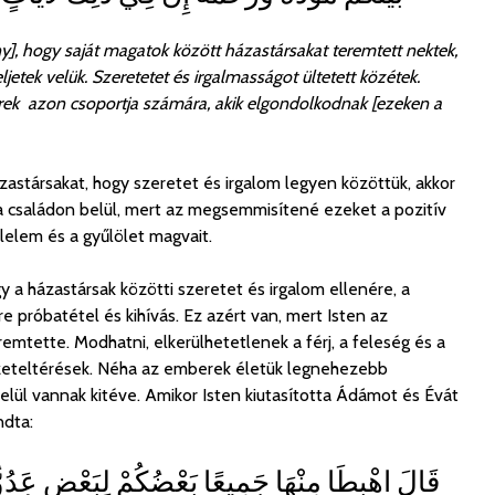
ny], hogy saját magatok között házastársakat teremtett nektek,
etek velük. Szeretetet és irgalmasságot ültetett közétek.
ek azon csoportja számára, akik elgondolkodnak [ezeken a
zastársakat, hogy szeretet és irgalom legyen közöttük, akkor
a családon belül, mert az megsemmisítené ezeket a pozitív
lelem és a gyűlölet magvait.
gy a házastársak közötti szeretet és irgalom ellenére, a
e próbatétel és kihívás. Ez azért van, mert Isten az
emtette. Modhatni, elkerülhetetlenek a férj, a feleség és a
ézeteltérések. Néha az emberek életük legnehezebb
elül vannak kitéve. Amikor Isten kiutasította Ádámot és Évát
ndta:
قَالَ اهْبِطَا مِنْهَا جَمِيعًا بَعْضُكُمْ لِبَعْضٍ عَدُوٌّ فَإ