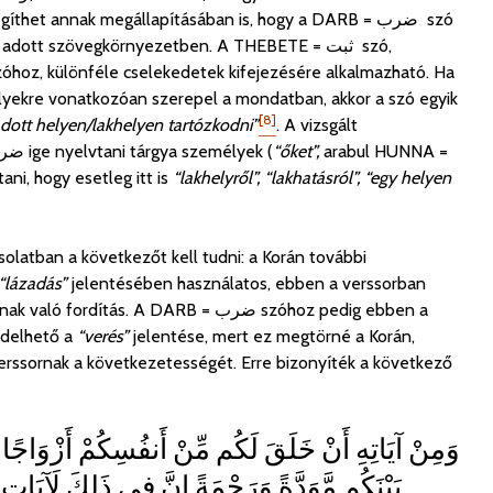
segíthet annak megállapításában is, hogy a
DARB = ضرب
szó
dott szövegkörnyezetben. A THEBETE = ثبت szó,
zóhoz, különféle cselekedetek kifejezésére alkalmazható
. Ha
lyekre vonatkozóan szerepel a mondatban, akkor a szó egyik
[8]
dott helyen/lakhelyen tartózkodni”
.
A vizsgált
ARB = ضرب
ige nyelvtani tárgya személyek (
“őket”,
arabul HUNNA =
ni, hogy esetleg itt is
“
lakhelyről”, “lakhatásról”, “
egy helyen
olatban a következőt kell tudni: a Korán további
“lázadás”
jelentésében használatos, ebben a verssorban
nak való fordítás. A
DARB = ضرب
szóhoz pedig ebben a
delhető a
“
verés”
jelentése, mert ez megtörné a Korán,
erssornak a következetességét. Erre bizonyíték a következő
وَمِنْ آيَاتِهِ أَنْ خَلَقَ لَكُم مِّنْ أَنفُسِكُمْ أَزْوَاجًا لّ
بَيْنَكُم مَّوَدَّةً وَرَحْمَةً إِنَّ فِي ذَلِكَ لَآيَاتٍ ل