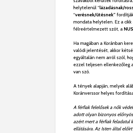
szavakból
kerültek fordításra
.
helytelenül
“
lázadásnak/
ros
“
verésnek/ütésnek”
fordítj
mondata helytelen. Ez a cikk
félreértelmezett szót, a
NU
Ha magában a Koránban keres
valódi jelentését, akkor két
egyáltalán nem arról szól, h
van szó.
A tények alapján, melyek alá
Koránverssor helyes fordítás
A férfiak felelősek a nők véde
adott olyan bizonyos előnyös 
azért mert a férfiak feladatu
ellátására. Az Isten által el