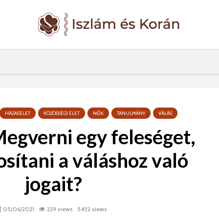
HÁZASÉLET
KÖZÖSSÉGI ÉLET
NŐK
TANULMÁNY
VÁLÁS
Megverni egy feleséget,
osítani a váláshoz való
jogait?
05/06/2021
229 views
5452 views