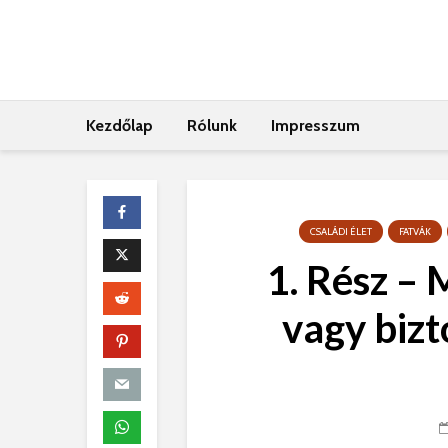
Kezdőlap
Rólunk
Impresszum
CSALÁDI ÉLET
FATVÁK
1. Rész – 
vagy bizt