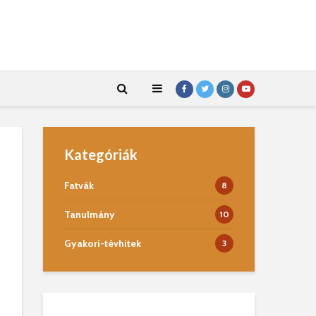
Kategóriák
Fatvák
8
Tanulmány
10
Gyakori-tévhitek
3