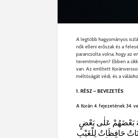
A legtöbb hagyományos iszlám
nők elleni erőszak és a feles
parancsolta volna, hogy az 
teremtményen? Ebben a cikks
van. Az említett Koránverss
méltóságát védi, és a váláshoz
1. RÉSZ – BEVEZETÉS
A Korán 4. fejezetének 34. ve
ٰهُ بَعْضَهُمْ عَلٰى بَعْضٍ
ِتَاتٌ حَافِظَاتٌ لِلْغَيْبِ