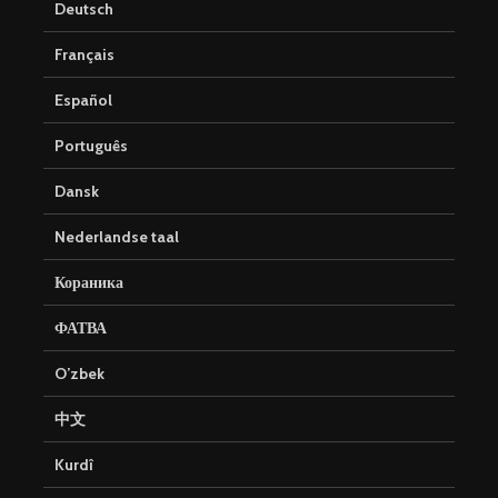
Deutsch
Français
Español
Português
Dansk
Nederlandse taal
Кораника
ФАТВА
O’zbek
中文
Kurdî