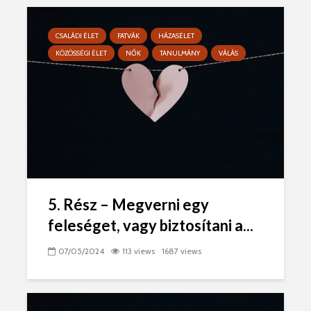
CSALÁDI ÉLET
FATVÁK
HÁZASÉLET
KÖZÖSSÉGI ÉLET
NŐK
TANULMÁNY
VÁLÁS
5. Rész – Megverni egy
feleséget, vagy biztosítani a...
07/05/2024
113 views
1687 views