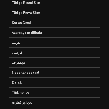
Türkçe Resmi Site
Türkçe Fetva Sitesi
Kur’an Dersi
Azərbaycan dilində
العربية
فارسی
ئۇيغۇرچە
Nederlandse taal
Dansk
Türkmence
دین اور فطرت