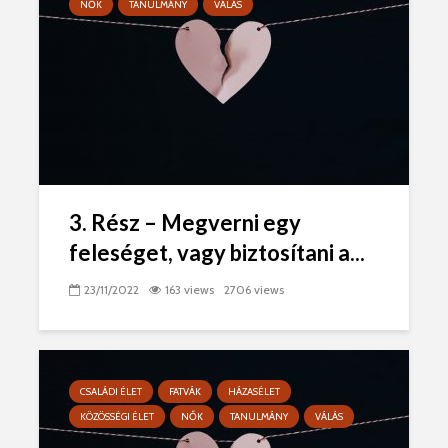
NŐK
TANULMÁNY
VÁLÁS
3. Rész – Megverni egy
feleséget, vagy biztosítani a...
23/11/2022
163 views
2706 views
CSALÁDI ÉLET
FATVÁK
HÁZASÉLET
KÖZÖSSÉGI ÉLET
NŐK
TANULMÁNY
VÁLÁS