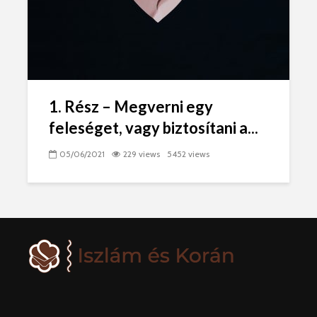
1. Rész – Megverni egy
feleséget, vagy biztosítani a...
05/06/2021
229 views
5452 views