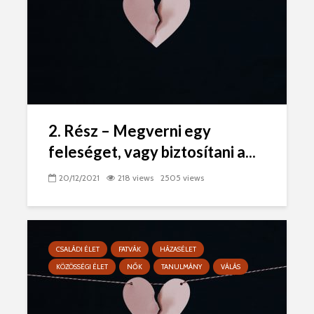
2. Rész – Megverni egy
feleséget, vagy biztosítani a...
20/12/2021
218 views
2505 views
CSALÁDI ÉLET
FATVÁK
HÁZASÉLET
KÖZÖSSÉGI ÉLET
NŐK
TANULMÁNY
VÁLÁS