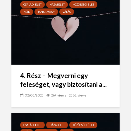
CSALÁDI ÉLET
HÁZASÉLET
KÖZÖSSÉGI ÉLET
NŐK
TANULMÁNY
VÁLÁS
4. Rész – Megverni egy
feleséget, vagy biztosítani a...
02/03/2023
267 views
2382 views
CSALÁDI ÉLET
HÁZASÉLET
KÖZÖSSÉGI ÉLET