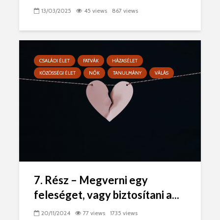
13/03/2025
45 views
867 views
CSALÁDI ÉLET
FATVÁK
HÁZASÉLET
KÖZÖSSÉGI ÉLET
NŐK
TANULMÁNY
VÁLÁS
7. Rész – Megverni egy
feleséget, vagy biztosítani a...
20/11/2024
77 views
1735 views