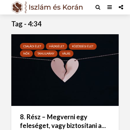
Tag - 4:34
CSALÁDI ÉLET
HÁZASÉLET
KÖZÖSSÉGI ÉLET
NŐK
TANULMÁNY
VÁLÁS
8. Rész – Megverni egy
feleséget, vagy biztosítani a...