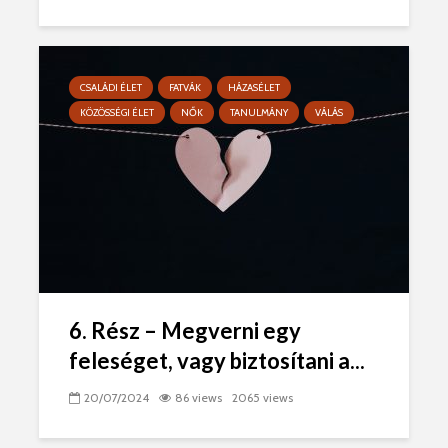
CSALÁDI ÉLET
FATVÁK
HÁZASÉLET
KÖZÖSSÉGI ÉLET
NŐK
TANULMÁNY
VÁLÁS
6. Rész – Megverni egy
feleséget, vagy biztosítani a...
20/07/2024
86 views
2065 views