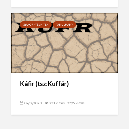
GYAKORI-TÉVHITEK
TANULMÁNY
Káfir (tsz:Kuffár)
07/12/2020
253 views
2295 views