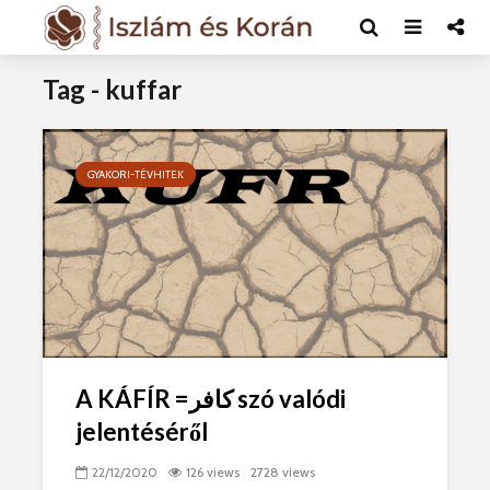
Tag - kuffar
GYAKORI-TÉVHITEK
A KÁFÍR =كافر‎ szó valódi
jelentéséről
22/12/2020
126 views
2728 views